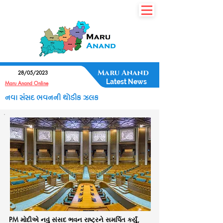
7435077350
Maru Anand
28/05/2023
Latest News
Maru Anand Online
નવા સંસદ ભવનની થોડીક ઝલક
PM મોદીએ નવું સંસદ ભવન રાષ્ટ્રને સમર્પિત કર્યું,