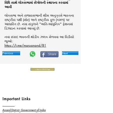
વિધિ સાથે લોકસભામાં સેંગોલની સ્થાપના કરવામાં
આવી
લોકસભા અને રાજ્યસભાની થીમ અનુક્રમે ભારતના
રાષ્ટ્રીય પક્ષી (મોર) અને રાષ્ટ્રીય ફૂલ (કમળ) પર
આધારિત છે. નવા સંકુલને "અતિ-આધુનિક" ફેશનમાં
ડિઝાઇન કરવામાં આવ્યું છે.
નવા સંસદ ભવનની થોડીક ઝલક મેળવવા આ વિડીયો
જુઓ:
https://t.me/maruanand/81
Previous
Next
Share
< Back to NEWS Page
Important Links
Anand District, Government of India