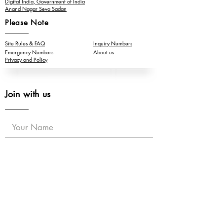
Digital India, Government of India
Anand Nagar Seva Sadan
Please Note
Site Rules & FAQ
Inquiry Numbers
Emergency Numbers
About us
Privacy and Policy
Join with us