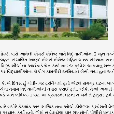
ચોકડી પાસે આવેલી કોમર્સ કોલેજ ખાતે વિદ્યાર્થીઓના 2 જૂથ વચ
ણ પરમહંસ સંચાલિત આણંદ કોમર્સ કોલેજ સહિત અન્ય સંસ્થાના સત્ત
મ વિદ્યાર્થીઓના આઈકાર્ડ ચેક કર્યા બાદ જ પ્રવેશ આપવાનું શરૂ કર
ટ પર વિદ્યાર્થીઓના ચેકીંગ કામગીરી દરમિયાન બેસી ગયા હતા અન
ં કે, બે દિવસ હું ગાંધીનગર ટ્રેનિંગમાં હતો એટલે સમગ્ર ઘટના બ
ડોવાયેલા તમામ વિદ્યાર્થીઓની તપાસ કરાઈ હતી. જોકે, તેઓ અમાર
 પડે અને ભવિષ્યમાં પણ આ પ્રકારની ઘટના ન બને તે હેતુસર હવે ક
ારે બપોરે કેટલાંક અસામાજિક તત્વાઓએ કોલેજમાં પ્રવેશતી વેળા
ા પ્રયાસ કર્યો હતો. જેમાં સંડોવાયેલા ચાર શખસોની પોલીસે ધરપ