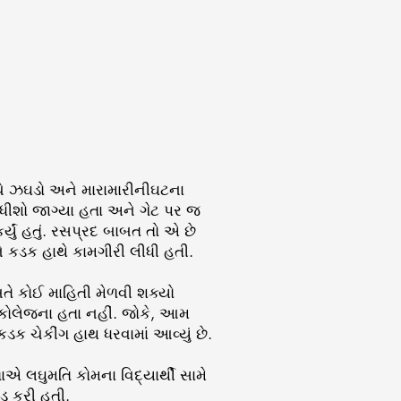
્ચે ઝઘડો અને મારામારીનીઘટના
ાધીશો જાગ્યા હતા અને ગેટ પર જ
્યું હતું. રસપ્રદ બાબત તો એ છે
ે કડક હાથે કામગીરી લીધી હતી.
ાબતે કોઈ માહિતી મેળવી શક્યો
ી કોલેજના હતા નહીં. જોકે, આમ
ડક ચેકીંગ હાથ ધરવામાં આવ્યું છે.
એ લઘુમતિ કોમના વિદ્યાર્થી સામે
કડ કરી હતી.