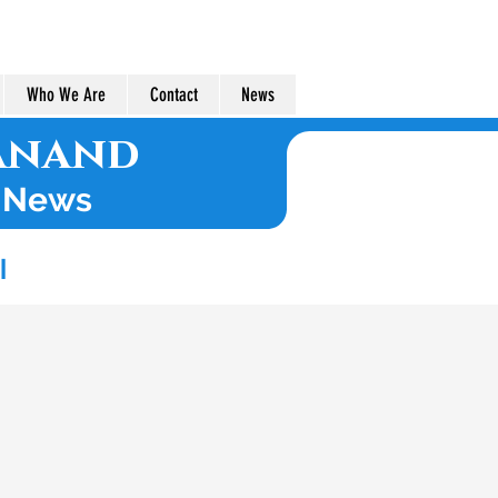
7435077350
Who We Are
Contact
News
Anand
t News
શ