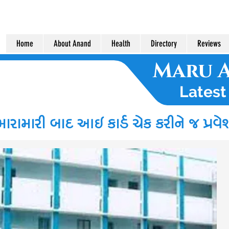
Home
About Anand
Health
Directory
Reviews
Maru 
Lates
ારામારી બાદ આઇ કાર્ડ ચેક કરીને જ પ્રવે