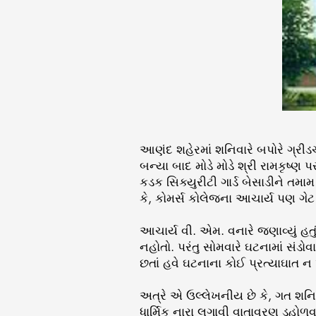
આણંદ શહેરમાં શનિવારે બપોરે ગ્રીડ
બન્યા બાદ મોડે મોડે શ્રી રામકૃષ્
કડક સિક્યુરીટી ગાર્ડ બેસાડીને તમા
કે, કોમર્સ કોલેજના આચાર્ય પણ ગે
આચાર્ય વી. એમ. વનારે જણાવ્યું હતુ
નહોતો. પરંતુ સોમવારે ઘટનામાં સં
છતાં હવે ઘટનાના કોઈ પ્રત્યાઘાત ન
અત્રે એ ઉલ્લેખનીય છે કે, ગત શનિવ
ધાર્મિક નારા લગાવી વાતાવરણ ડહોળવ